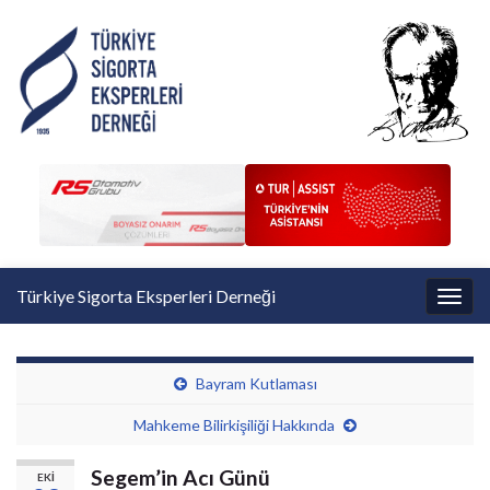
Türkiye Sigorta Eksperleri Derneği
Toggl
Bayram Kutlaması
Mahkeme Bilirkişiliği Hakkında
Segem’in Acı Günü
EKI