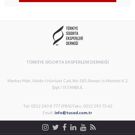
TÜRKİYE SİGORTA EKSPERLERİ DERNEĞİ
Merkez Mah. Abide-i Hürriyet Cad. No:183 Akman Is Merkezi K.2
Şişli / ISTANBUL
Tel: 0212 243 8 777 (PBX) Faks: 0212 293 73 63
Email:
info@tused.com.tr