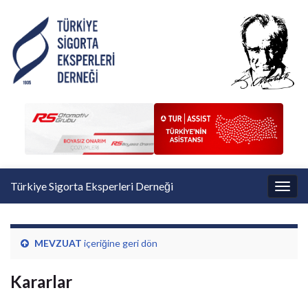
Türkiye Sigorta Eksperleri Derneği
Toggl
MEVZUAT
içeriğine geri dön
Kararlar