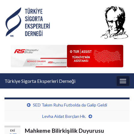
Türkiye Sigorta Eksperleri Derneği
Toggl
SED Takım Ruhu Futbolda da Galip Geldi
Levha Aidat Borçları Hk.
Mahkeme Bilirkişilik Duyurusu
EKI