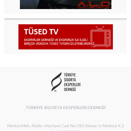
TÜRKİYE SİGORTA EKSPERLERİ DERNEĞİ
Merkez Mah. Abide-i Hürriyet Cad. No:183 Akman Is Merkezi K.2