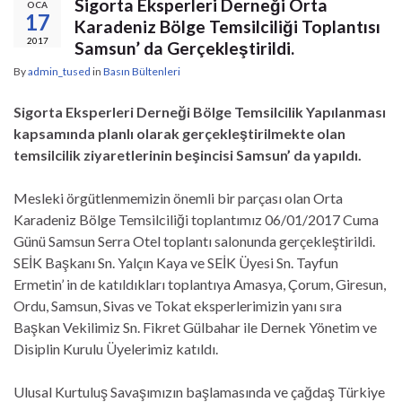
Sigorta Eksperleri Derneği Orta
OCA
17
Karadeniz Bölge Temsilciliği Toplantısı
2017
Samsun’ da Gerçekleştirildi.
By
admin_tused
in
Basın Bültenleri
Sigorta Eksperleri Derneği Bölge Temsilcilik Yapılanması
kapsamında planlı olarak gerçekleştirilmekte olan
temsilcilik ziyaretlerinin beşincisi Samsun’ da yapıldı.
Mesleki örgütlenmemizin önemli bir parçası olan Orta
Karadeniz Bölge Temsilciliği toplantımız 06/01/2017 Cuma
Günü Samsun Serra Otel toplantı salonunda gerçekleştirildi.
SEİK Başkanı Sn. Yalçın Kaya ve SEİK Üyesi Sn. Tayfun
Ermetin’ in de katıldıkları toplantıya Amasya, Çorum, Giresun,
Ordu, Samsun, Sivas ve Tokat eksperlerimizin yanı sıra
Başkan Vekilimiz Sn. Fikret Gülbahar ile Dernek Yönetim ve
Disiplin Kurulu Üyelerimiz katıldı.
Ulusal Kurtuluş Savaşımızın başlamasında ve çağdaş Türkiye