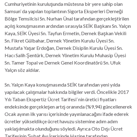
Cumhuriyetinin kuruluşunda müstesna bir yere sahip olan
Samsun’ da yapılan toplantının Sigorta Eksperleri Derneği
Bölge Temsilcisi Sn. Nurhan Ünal tarafından gerçekleştirilen
açılış konuşmasının ardından sırasıyla SEİK Başkanı Sn. Yalçın
Kaya, SEİK Üyesi Sn. Tayfun Ermetin, Dernek Başkan Vekili
Sn. Fikret Gülbahar, Dernek Yönetim Kurulu Üyesi Sn.
Mustafa Yaşar Erdoğan, Dernek Disiplin Kurulu Üyesi Sn.
Hacı Salih Şentürk, Dernek Yönetim Kurulu Muhasip Üyesi
Sn. Tamer Topal ve Dernek Genel Koordinatörü Sn. Ufuk
Yalçın söz aldılar.
Sn. Yalçın Kaya konuşmasında SEİK tarafından yeni yılda
yapılacak çalışmalar hakkında bilgiler verdi. Öncelikle 2017
Yılı Taban Ekspertiz Ücret Tarifesi’ nin üretici fiyatları
endeksinde gerçekleşen artış oranında (%9,94) güncellenerek
Ocak ayının ilk yarısı içerisinde yayınlanacağını ifade ederek
ücretler yükseldikçe ücret havuzu sistemine adım adım
yaklaşılmakta olunduğunu söyledi. Ayrıca Oto Dışı Ücret
Tarifesinin Şubat Ayı İçerisinde Hazine tarafından