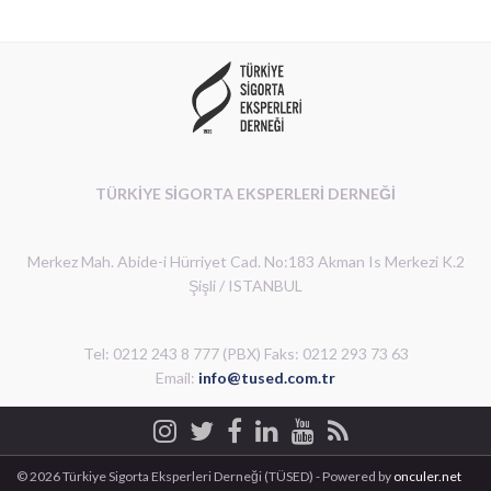
TÜRKİYE SİGORTA EKSPERLERİ DERNEĞİ
Merkez Mah. Abide-i Hürriyet Cad. No:183 Akman Is Merkezi K.2
Şişli / ISTANBUL
Tel: 0212 243 8 777 (PBX) Faks: 0212 293 73 63
Email:
info@tused.com.tr
© 2026 Türkiye Sigorta Eksperleri Derneği (TÜSED) - Powered by
onculer.net