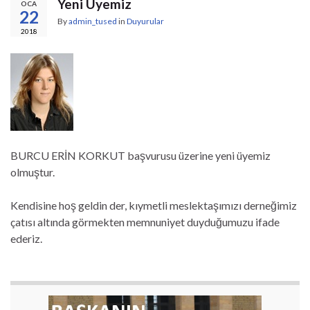
Yeni Üyemiz
OCA
22
By
admin_tused
in
Duyurular
2018
BURCU ERİN KORKUT başvurusu üzerine yeni üyemiz
olmuştur.
Kendisine hoş geldin der, kıymetli meslektaşımızı derneğimiz
çatısı altında görmekten memnuniyet duyduğumuzu ifade
ederiz.