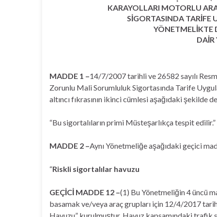
KARAYOLLARI MOTORLU AR
SİGORTASINDA TARİFE
YÖNETMELİKTE D
DAİR
MADDE 1 –
14/7/2007 tarihli ve 26582 sayılı Res
Zorunlu Mali Sorumluluk Sigortasında Tarife Uygu
altıncı fıkrasının ikinci cümlesi aşağıdaki şekilde de
“Bu sigortalıların primi Müsteşarlıkça tespit edilir.”
MADDE 2 –
Aynı Yönetmeliğe aşağıdaki geçici mad
“
Riskli sigortalılar havuzu
GEÇİCİ MADDE 12 –
(1) Bu Yönetmeliğin 4 üncü ma
basamak ve/veya araç grupları için 12/4/2017 tarihi
Havuzu” kurulmuştur. Havuz kapsamındaki trafik sig