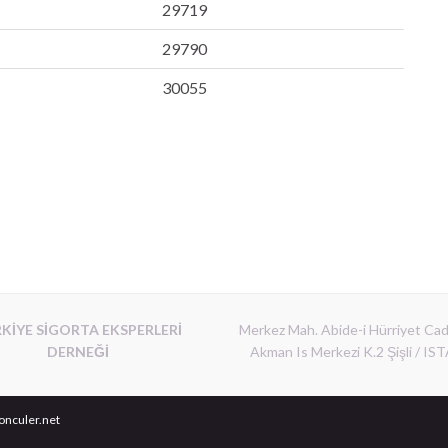
29719
29790
30055
KİYE SİGORTA EKSPERLERİ
Merkez Mah. Abide-i Hürriyet Ca
DERNEĞİ
Akman Is Merkezi K.2 Şişli / I
onculer.net