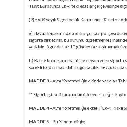
Taşıt Bürosunca Ek-4’teki esaslar çerçevesinde sigor
(2) 5684 sayılı Sigortacılık Kanununun 32 nci madd
a) Havuz kapsamında trafik sigortası poliçesi düz
sigorta şirketinin, bu durumu düzeltmemesi halinde
yetkisini 3 günden az 10 günden fazla olmamak üzere
b) Bahse konu kaçınma fiiline devam eden sigorta ş
sürekli kaldırılması dâhil sigortacılık mevzuatında 
MADDE 3 –
Aynı Yönetmeliğin ekinde yer alan Tablo
“* Sigorta şirketi tarafından ödenecek değer kaybı 
MADDE 4 –
Aynı Yönetmeliğe ekteki “Ek-4 Riskli S
MADDE 5 –
Bu Yönetmeliğin;