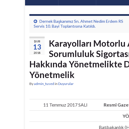
Dernek Başkanımız Sn. Ahmet Nedim Erdem RS
Servis 10. Bayi Toplantısına Katıldı.
Karayolları Motorlu 
ŞUB
13
Sorumluluk Sigortas
2018
Hakkında Yönetmelikte De
Yönetmelik
By
admin_tused
in
Duyurular
11 Temmuz 2017 SALI
Resmî Gaze
YÖ
Başbakanlık (H