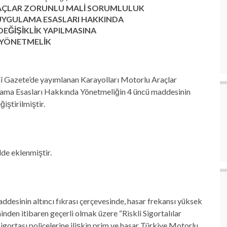
AÇLAR ZORUNLU MALİ SORUMLULUK
 UYGULAMA ESASLARI HAKKINDA
EĞİŞİKLİK YAPILMASINA
 YÖNETMELİK
mî Gazete’de yayımlanan Karayolları Motorlu Araçlar
lama Esasları Hakkında Yönetmeliğin 4 üncü maddesinin
ğiştirilmiştir.
de eklenmiştir.
ddesinin altıncı fıkrası çerçevesinde, hasar frekansı yüksek
nden itibaren geçerli olmak üzere “Riskli Sigortalılar
ortası poliçelerine ilişkin prim ve hasar Türkiye Motorlu