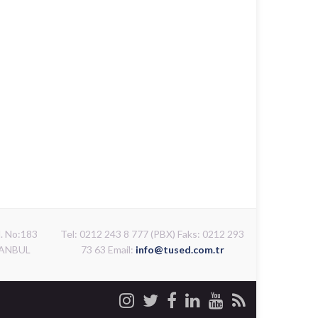
d. No:183
Tel: 0212 243 8 777 (PBX) Faks: 0212 293
STANBUL
73 63 Email:
info@tused.com.tr