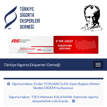
Türkiye Sigorta Eksperleri Derneği
Toggl
Sigorta Haber; Ender YORGANCILAR; Sayın Başkan Ahmet
Nedim ERDEM’i kutluyoruz.
Sigorta Haber; TSEV Mehmet KALKAVAN; Sektörde sigorta
eksperlerinin rolü büyük…