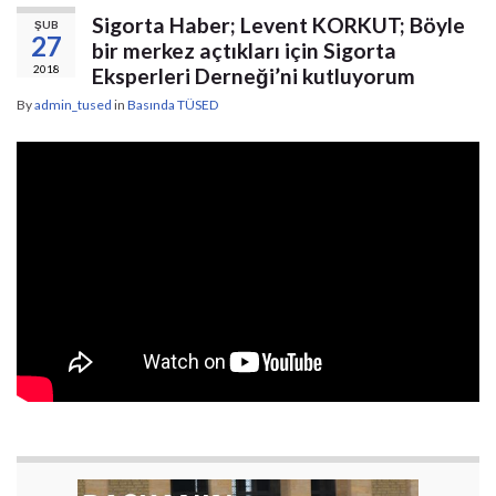
Sigorta Haber; Levent KORKUT; Böyle
ŞUB
27
bir merkez açtıkları için Sigorta
2018
Eksperleri Derneği’ni kutluyorum
By
admin_tused
in
Basında TÜSED