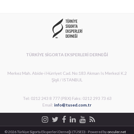
TÜRKİYE SİGORTA EKSPERLERİ DERNEĞİ
Merkez Mah. Abide-i Hürriyet Cad. No:183 Akman Is Merkezi K.2
Şişli / ISTANBUL
Tel: 0212 243 8 777 (PBX) Faks: 0212 293 73 63
Email:
info@tused.com.tr
© 2026 Türkiye Sigorta Eksperleri Derneği (TÜSED) - Powered by
onculer.net