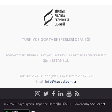
TÜRKİYE SİGORTA EKSPERLERİ DERNEĞİ
Merkez Mah. Abide-i Hürriyet Cad. No:183 Akman Is Merkezi K.2
Şişli / ISTANBUL
Tel: 0212 243 8 777 (PBX) Faks: 0212 293 73 63
Email:
info@tused.com.tr
© 2026 Türkiye Sigorta Eksperleri Derneği (TÜSED) - Powered by
onculer.net