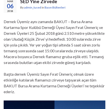
SED Yine Zirvede
MAR
06
By
admin_tused
in
Basın Bültenleri
2018
Dernek Üyemiz aynı zamanda BAKUT – Bursa Arama
Kurtarma Spor Kulübü Derneği Üyesi Sayın Fırat Ünmeriç ve
Dernek Üyeleri 25 Şubat 2018 günü 2.510 metre yükseklikte
olan Uludağ Küçük Zirve’ yi hedefledi. 10:00 sularında zirve
için yola çıkıldı. Yer yer yoğun tipi altında 5 saat süren zorlu
tırmanış sonrasında saat 15:00 sıralarında zirveye ulaşıldı.
Macera boyunca Dernek flamamız gruba eşlik etti. Tırmanış
sırasında bulutları aşan ekibi zirvede güneş karşıladı.
Başta dernek Üyemiz Sayın Fırat Ünmeriç olmak üzere
etkinliğe katılarak flamamızı zirveye taşıyarak açan tüm
BAKUT Bursa Arama Kurtarma Derneği Üyeleri’ ne teşekkür
ederiz.