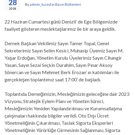
28
By
admin_tused
in
Basın Bültenleri
2018
22 Haziran Cumartesi günü Denizli’ de Ege Bölgemizde
faaliyet gösteren meslektaşlarımız ile bir araya geldik.
Dernek Başkan Vekilimiz Sayın Tamer Topal, Genel
Sekreterimiz Sayın Selim Kesici, Muhasip Üyemiz Sayın M.
Yaşar Erdoğan, Yönetim Kurulu Üyelerimiz Sayın Cihangir
Yasan, Sayın Sezai Seçkin Durahim, Sayın Pınar Aksoy
Sönercan ve Sayın Mehmet Berk Erozan’ ın katılımları ile
gerçekleşen toplantımız saat 17:00’ de başladı.
Toplantıda Derneğimizin, Mesleğimizin geleceğine dair 2023
Vizyonu, Stratejik Eylem Planı ve Yönetim Süreci,
Mesleğimizin Yeniden Yapılandırılması ve Kurumsallaşma
çalışmaları hakkında bilgiler verildi. Oto Dışı Ücret
Yönetmeliğinin Çıkarılması, Taslak Sigorta Eksperleri
Yönetmeliğinin Yürürlüğe Girmesinin Sağlanması, Sigorta