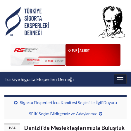
Türkiye Sigorta Eksperleri Derneği
Toggl
Sigorta Eksperleri İcra Komitesi Seçimi İle İlgili Duyuru
SEİK Seçim Bildirgemiz ve Adaylarımız
Denizli’de Meslektaşlarımızla Buluştuk
HAZ