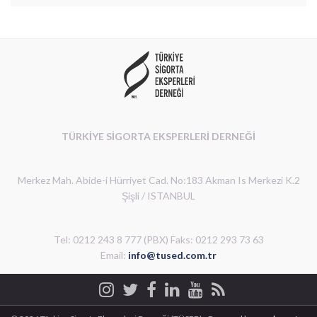
TÜRKİYE SİGORTA EKSPERLERİ DERNEĞİ
Merkez Mah. Abide-i Hürriyet Cad. No:183 Akman Is Merkezi K.2
Şişli / ISTANBUL
Tel: 0212 243 8 777 (PBX) Faks: 0212 293 73 63
Email:
info@tused.com.tr