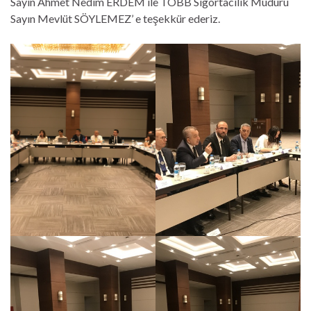
Sayın Ahmet Nedim ERDEM ile TOBB Sigortacılık Müdürü
Sayın Mevlüt SÖYLEMEZ’ e teşekkür ederiz.