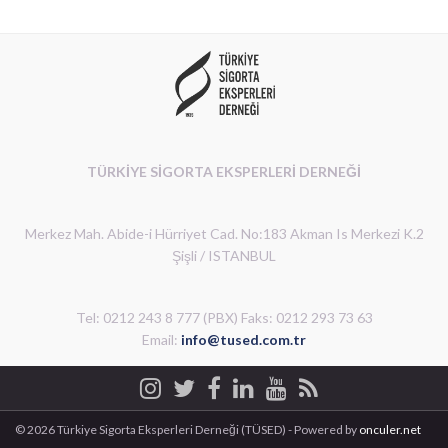
TÜRKİYE SİGORTA EKSPERLERİ DERNEĞİ
Merkez Mah. Abide-i Hürriyet Cad. No:183 Akman Is Merkezi K.2
Şişli / ISTANBUL
Tel: 0212 243 8 777 (PBX) Faks: 0212 293 73 63
Email:
info@tused.com.tr
© 2026 Türkiye Sigorta Eksperleri Derneği (TÜSED) - Powered by
onculer.net