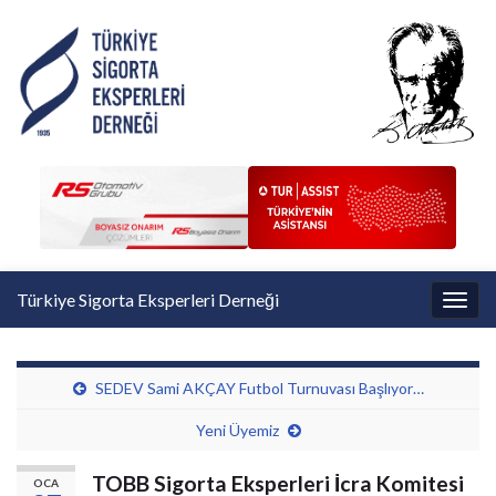
Türkiye Sigorta Eksperleri Derneği
Toggl
SEDEV Sami AKÇAY Futbol Turnuvası Başlıyor…
Yeni Üyemiz
TOBB Sigorta Eksperleri İcra Komitesi
OCA