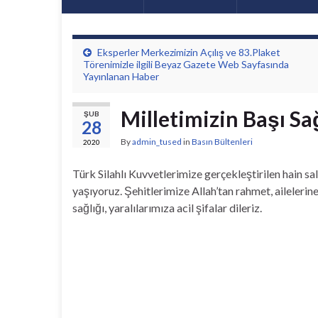
Eksperler Merkezimizin Açılış ve 83.Plaket
Törenimizle ilgili Beyaz Gazete Web Sayfasında
Yayınlanan Haber
Milletimizin Başı S
ŞUB
28
By
admin_tused
in
Basın Bültenleri
2020
Türk Silahlı Kuvvetlerimize gerçekleştirilen hain sal
yaşıyoruz. Şehitlerimize Allah’tan rahmet, ailelerin
sağlığı, yaralılarımıza acil şifalar dileriz.