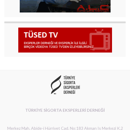
TÜRKİYE SİGORTA EKSPERLERİ DERNEĞİ
Merkez Mah. Abide-i Hürriyet Cad. No:183 Akman Is Merkezi K.2