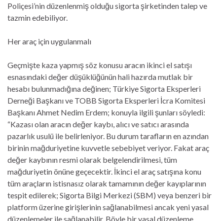
Poliçesi’nin düzenlenmiş olduğu sigorta şirketinden talep ve
tazmin edebiliyor.
Her araç için uygulanmalı
Geçmişte kaza yapmış söz konusu aracın ikinci el satışı
esnasındaki değer düşüklüğünün hali hazırda mutlak bir
hesabı bulunmadığına değinen; Türkiye Sigorta Eksperleri
Derneği Başkanı ve TOBB Sigorta Eksperleri İcra Komitesi
Başkanı Ahmet Nedim Erdem; konuyla ilgili şunları söyledi:
“Kazası olan aracın değer kaybı, alıcı ve satıcı arasında
pazarlık usulü ile belirleniyor. Bu durum tarafların en azından
birinin mağduriyetine kuvvetle sebebiyet veriyor. Fakat araç
değer kaybının resmi olarak belgelendirilmesi, tüm
mağduriyetin önüne geçecektir. İkinci el araç satışına konu
tüm araçların istisnasız olarak tamamının değer kayıplarının
tespit edilerek; Sigorta Bilgi Merkezi (SBM) veya benzeri bir
platform üzerine girişlerinin sağlanabilmesi ancak yeni yasal
düzenlemeler ile sağlanabilir. Böyle bir yasal düzenleme