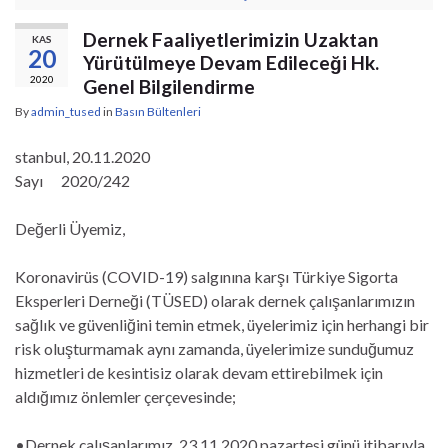
Dernek Faaliyetlerimizin Uzaktan
KAS
20
Yürütülmeye Devam Edileceği Hk.
2020
Genel Bilgilendirme
By
admin_tused
in
Basın Bültenleri
stanbul, 20.11.2020
Sayı 2020/242
Değerli Üyemiz,
Koronavirüs (COVID-19) salgınına karşı Türkiye Sigorta
Eksperleri Derneği (TÜSED) olarak dernek çalışanlarımızın
sağlık ve güvenliğini temin etmek, üyelerimiz için herhangi bir
risk oluşturmamak aynı zamanda, üyelerimize sunduğumuz
hizmetleri de kesintisiz olarak devam ettirebilmek için
aldığımız önlemler çerçevesinde;
•Dernek çalışanlarımız, 23.11.2020 pazartesi günü itibarıyla