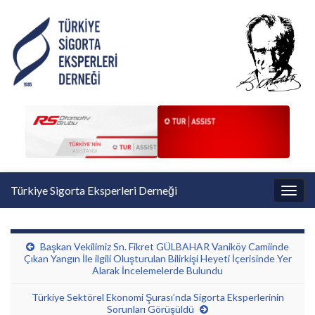
Türkiye Sigorta Eksperleri Derneği
Toggl
Başkan Vekilimiz Sn. Fikret GÜLBAHAR Vaniköy Camiinde
Çıkan Yangın İle ilgili Oluşturulan Bilirkişi Heyeti İçerisinde Yer
Alarak İncelemelerde Bulundu
Türkiye Sektörel Ekonomi Şurası’nda Sigorta Eksperlerinin
Sorunları Görüşüldü