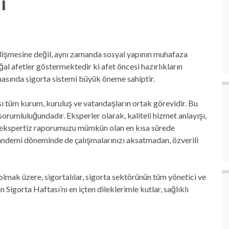
ı
elişmesine değil, aynı zamanda sosyal yapının muhafaza
l afetler göstermektedir ki afet öncesi hazırlıkların
masında sigorta sistemi büyük öneme sahiptir.
sı tüm kurum, kuruluş ve vatandaşların ortak görevidir. Bu
orumluluğundadır. Eksperler olarak, kaliteli hizmet anlayışı,
ile ekspertiz raporumuzu mümkün olan en kısa sürede
ndemi döneminde de çalışmalarınızı aksatmadan, özverili
lmak üzere, sigortalılar, sigorta sektörünün tüm yönetici ve
 Sigorta Haftası’nı en içten dileklerimle kutlar, sağlıklı