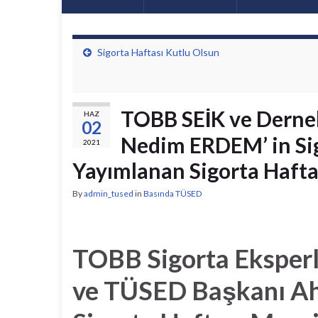
Sigorta Haftası Kutlu Olsun
TOBB SEİK ve Derne
HAZ
02
Nedim ERDEM’ in Si
2021
Yayımlanan Sigorta Haftası
By
admin_tused
in
Basında TÜSED
TOBB Sigorta Eksperl
ve TÜSED Başkanı A