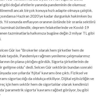
l gibi doğal afetlerin yanında pandeminin de olumsuz
 dönemdi ancak birçok konuya hızlı adapte olmaya çalıştık.
 açısındansa Haziran 2020’ye kadar durgunluk hakimken bu
ı. Yıl sonunda enflasyon oranının üstünde bir oranla sektörü
L tazminat üstlendik; deprem felaketlerinde ve Kovid-19
denen tazminatlarla halkımıza bugüne değin 2 milyar TL gibi
.
elcen Gür ise “Brokerler olarak hem şirketler hem de
dijitale taşıdık. Pandemiye rağmen yenileme çalışmalarımız
ının ön plana çıktığını gördük. Sigorta şirketlerinin de
r gelişme oldu” dedi. Selcen Gür sektörün bundan sonraki
nyada son yıllarda ‘fijital’ kavramı öne çıktı. Fiziksel ve
vramı sigortacılığı da oldukça etkiliyor. Dijital eşitsizliğin ve
üreç için hem sektör hem de sigortalılar olarak kendimizi
da ‘parametrik sigorta’ kavramı rağbet görüyor, bu gibi
”