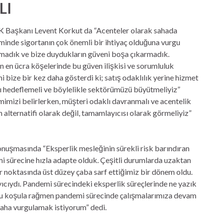
LI
İK Başkanı Levent Korkut da “Acenteler olarak sahada
minde sigortanın çok önemli bir ihtiyaç olduğuna vurgu
e olmadık ve bize duydukların güveni boşa çıkarmadık.
n en ücra köşelerinde bu güven ilişkisi ve sorumluluk
i bize bir kez daha gösterdi ki; satış odaklılık yerine hizmet
ı hedeflemeli ve böylelikle sektörümüzü büyütmeliyiz”
mimizi belirlerken, müşteri odaklı davranmalı ve acentelik
n alternatifi olarak değil, tamamlayıcısı olarak görmeliyiz”
şmasında “Eksperlik mesleğinin sürekli risk barındıran
mi sürecine hızla adapte olduk. Çeşitli durumlarda uzaktan
iler noktasında üst düzey çaba sarf ettiğimiz bir dönem oldu.
ayıcıydı. Pandemi sürecindeki eksperlik süreçlerinde ne yazık
rlu koşula rağmen pandemi sürecinde çalışmalarımıza devam
 daha vurgulamak istiyorum” dedi.