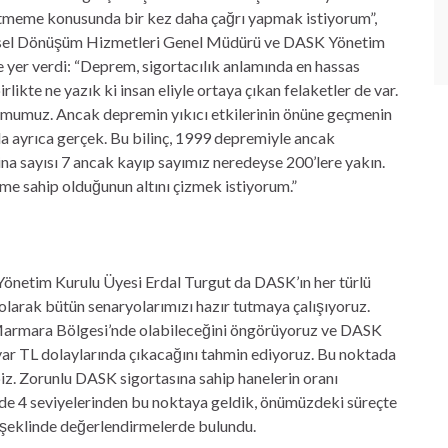
etmeme konusunda bir kez daha çağrı yapmak istiyorum”,
entsel Dönüşüm Hizmetleri Genel Müdürü ve DASK Yönetim
 yer verdi: “Deprem, sigortacılık anlamında en hassas
rlikte ne yazık ki insan eliyle ortaya çıkan felaketler de var.
umumuz. Ancak depremin yıkıcı etkilerinin önüne geçmenin
a ayrıca gerçek. Bu bilinç, 1999 depremiyle ancak
na sayısı 7 ancak kayıp sayımız neredeyse 200’lere yakın.
e sahip olduğunun altını çizmek istiyorum.”
netim Kurulu Üyesi Erdal Turgut da DASK’ın her türlü
larak bütün senaryolarımızı hazır tutmaya çalışıyoruz.
armara Bölgesi’nde olabileceğini öngörüyoruz ve DASK
ar TL dolaylarında çıkacağını tahmin ediyoruz. Bu noktada
z. Zorunlu DASK sigortasına sahip hanelerin oranı
zde 4 seviyelerinden bu noktaya geldik, önümüzdeki süreçte
” şeklinde değerlendirmelerde bulundu.