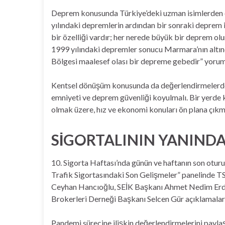
Deprem konusunda Türkiye’deki uzman isimlerden o
yılındaki depremlerin ardından bir sonraki deprem iç
bir özelliği vardır; her nerede büyük bir deprem olur
1999 yılındaki depremler sonucu Marmara’nın altı
Bölgesi maalesef olası bir depreme gebedir” yoru
Kentsel dönüşüm konusunda da değerlendirmelerd
emniyeti ve deprem güvenliği koyulmalı. Bir yerde 
olmak üzere, hız ve ekonomi konuları ön plana çıkma
SİGORTALININ YANIND
10. Sigorta Haftası’nda günün ve haftanın son otu
Trafik Sigortasındaki Son Gelişmeler” panelinde 
Ceyhan Hancıoğlu, SEİK Başkanı Ahmet Nedim Erde
Brokerleri Derneği Başkanı Selcen Gür açıklamalar
Pandemi sürecine ilişkin değerlendirmelerini payl