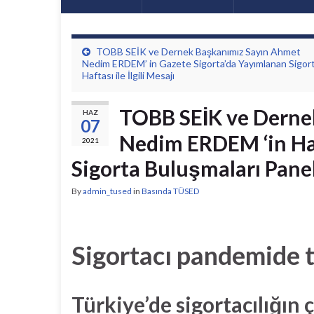
TOBB SEİK ve Dernek Başkanımız Sayın Ahmet
Nedim ERDEM’ in Gazete Sigorta’da Yayımlanan Sigor
Haftası ile İlgili Mesajı
TOBB SEİK ve Derne
HAZ
07
Nedim ERDEM ‘in Ha
2021
Sigorta Buluşmaları Paneli
By
admin_tused
in
Basında TÜSED
Sigortacı pandemide t
Türkiye’de sigortacılığın 