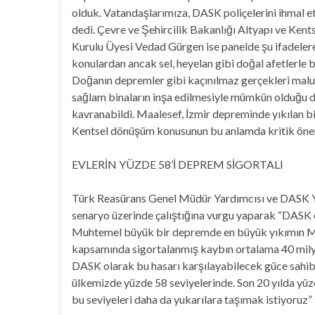
olduk. Vatandaşlarımıza, DASK poliçelerini ihmal 
dedi. Çevre ve Şehircilik Bakanlığı Altyapı ve K
Kurulu Üyesi Vedad Gürgen ise panelde şu ifadelere
konulardan ancak sel, heyelan gibi doğal afetlerle bi
Doğanın depremler gibi kaçınılmaz gerçekleri mal
sağlam binaların inşa edilmesiyle mümkün olduğu d
kavranabildi. Maalesef, İzmir depreminde yıkılan bi
Kentsel dönüşüm konusunun bu anlamda kritik önem
EVLERİN YÜZDE 58’İ DEPREM SİGORTALI
Türk Reasürans Genel Müdür Yardımcısı ve DASK Yö
senaryo üzerinde çalıştığına vurgu yaparak “DASK o
Muhtemel büyük bir depremde en büyük yıkımın M
kapsamında sigortalanmış kaybın ortalama 40 mily
DASK olarak bu hasarı karşılayabilecek güce sahibi
ülkemizde yüzde 58 seviyelerinde. Son 20 yılda yü
bu seviyeleri daha da yukarılara taşımak istiyoruz