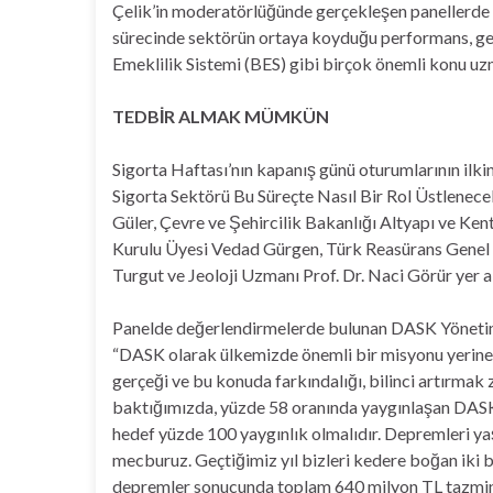
Çelik’in moderatörlüğünde gerçekleşen panellerd
sürecinde sektörün ortaya koyduğu performans, gelec
Emeklilik Sistemi (BES) gibi birçok önemli konu uzm
TEDBİR ALMAK MÜMKÜN
Sigorta Haftası’nın kapanış günü oturumlarının ilk
Sigorta Sektörü Bu Süreçte Nasıl Bir Rol Üstlene
Güler, Çevre ve Şehircilik Bakanlığı Altyapı ve 
Kurulu Üyesi Vedad Gürgen, Türk Reasürans Genel
Turgut ve Jeoloji Uzmanı Prof. Dr. Naci Görür yer al
Panelde değerlendirmelerde bulunan DASK Yöneti
“DASK olarak ülkemizde önemli bir misyonu yerine
gerçeği ve bu konuda farkındalığı, bilinci artırmak
baktığımızda, yüzde 58 oranında yaygınlaşan DASK 
hedef yüzde 100 yaygınlık olmalıdır. Depremleri y
mecburuz. Geçtiğimiz yıl bizleri kedere boğan iki
depremler sonucunda toplam 640 milyon TL tazmin