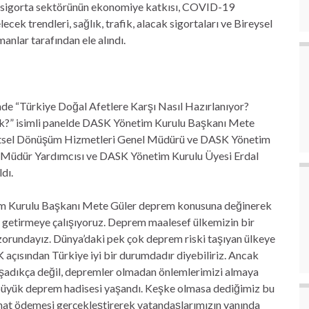
e sigorta sektörünün ekonomiye katkısı, COVID-19
ek trendleri, sağlık, trafik, alacak sigortaları ve Bireysel
anlar tarafından ele alındı.
inde “Türkiye Doğal Afetlere Karşı Nasıl Hazırlanıyor?
cek?” isimli panelde DASK Yönetim Kurulu Başkanı Mete
Kentsel Dönüşüm Hizmetleri Genel Müdürü ve DASK Yönetim
 Müdür Yardımcısı ve DASK Yönetim Kurulu Üyesi Erdal
dı.
m Kurulu Başkanı Mete Güler deprem konusuna değinerek
 getirmeye çalışıyoruz. Deprem maalesef ülkemizin bir
 zorundayız. Dünya’daki pek çok deprem riski taşıyan ülkeye
açısından Türkiye iyi bir durumdadır diyebiliriz. Ancak
aşadıkça değil, depremler olmadan önlemlerimizi almaya
 büyük deprem hadisesi yaşandı. Keşke olmasa dediğimiz bu
at ödemesi gerçekleştirerek vatandaşlarımızın yanında