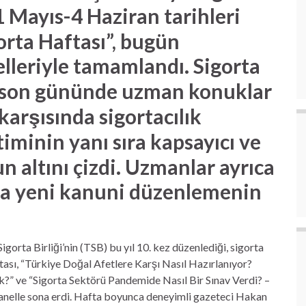
1 Mayıs-4 Haziran tarihleri
orta Haftası”, bugün
lleriyle tamamlandı. Sigorta
n son gününde uzman konuklar
karşısında sigortacılık
iminin yanı sıra kapsayıcı ve
altını çizdi. Uzmanlar ayrıca
da yeni kanuni düzenlemenin
igorta Birliği’nin (TSB) bu yıl 10. kez düzenlediği, sigorta
ası, “Türkiye Doğal Afetlere Karşı Nasıl Hazırlanıyor?
k?” ve “Sigorta Sektörü Pandemide Nasıl Bir Sınav Verdi? –
 panelle sona erdi. Hafta boyunca deneyimli gazeteci Hakan