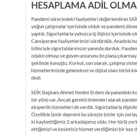
HESAPLAMA ADİL OLMA
Pandemi sürecindeki faaliyetleri değerlendiren SA
yoğun çalışmalar içerisinde olduk ve pandemi döne
yaptık. Sigortalılarla yalnızca iş ilişkisi içerisind
Cansiperane faaliyetlerimizi sürdürdük. Anadolu’nu
bilinciyle sigortalılarımızın yanında durduk. Pandem
odaklı olmayı ve güven unsurunu ön plana çıkarmay
şeklinde konuştu. Korkut, son olarak, çalışma siste
hizmetlerimizde geleneksel ve dijital olanı birbirini
dedi.
SEİK Başkanı Ahmet Nedim Erdem de paneldeki konu
bir yönü var. Ancak gerekli önlemleri alarak pande
eksperlik hizmetleri de verdik. Sigortalılarla ilişk
Özellikle İzmir depremi bu süreçte bizler için zorl
ki kaybettiğimiz 2 arkadaşımız oldu. Her türlü zo
ettiğimizi ve kesintisiz hizmet verdiğimizi bir kez