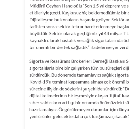
Müdürü Ceyhan Hancıoğlu “Son 1,5 yıl deprem ve se
etkileriyle geçti. Kuşkusuz hiç beklemediğimiz bir
Dijitalleşme bu konuların başında geliyor. Sektör
tarihten sonra sektör tekrar hareketlenmeye başlad
büyüttük. Sektör olarak geçtiğimiz yıl 44 milyar T
kaynaklı olarak hastalık ve sağlık sigortalarında ö
bir önemli bir destek sağladık” ifadelerine yer verdi
Sigorta ve Reasürans Brokerleri Derneği Başkanı S
sigortalılarla bire bir çalışırken tüm bu süreçleri 
sürdürdük. Bu dönemde tamamlayıcı sağlık sigortalar
Kovid-19’u teminat kapsamına alması çok önemli bi
sürecine ilişkin de sözlerini şu şekilde sürdürdü: “Dü
dijital kelimelerinin birleşmesiyle oluşan ‘fijital’ ka
siber saldırıların arttığı bir ortamda önümüzdeki s
hazırlamalıyız. Öngörülemeyen durumlar için dünya
yeni ürünler gelecekte daha çok karşımıza çıkacak.