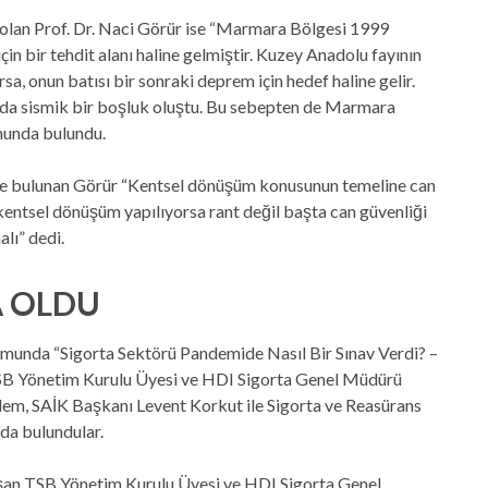
lan Prof. Dr. Naci Görür ise “Marmara Bölgesi 1999
in bir tehdit alanı haline gelmiştir. Kuzey Anadolu fayının
sa, onun batısı bir sonraki deprem için hedef haline gelir.
nda sismik bir boşluk oluştu. Bu sebepten de Marmara
munda bulundu.
e bulunan Görür “Kentsel dönüşüm konusunun temeline can
kentsel dönüşüm yapılıyorsa rant değil başta can güvenliği
lı” dedi.
A OLDU
rumunda “Sigorta Sektörü Pandemide Nasıl Bir Sınav Verdi? –
TSB Yönetim Kurulu Üyesi ve HDI Sigorta Genel Müdürü
m, SAİK Başkanı Levent Korkut ile Sigorta ve Reasürans
da bulundular.
aşan TSB Yönetim Kurulu Üyesi ve HDI Sigorta Genel