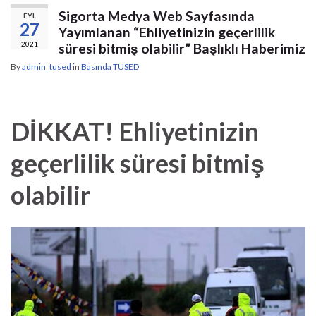
Sigorta Medya Web Sayfasında
EYL
27
Yayımlanan “Ehliyetinizin geçerlilik
2021
süresi bitmiş olabilir” Başlıklı Haberimiz
By
admin_tused
in
Basında TÜSED
DİKKAT! Ehliyetinizin
geçerlilik süresi bitmiş
olabilir