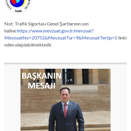
Not: Trafik Sigortası Genel Şartlarının son
haline
https://www.mevzuat.gov.tr/mevzuat?
MevzuatNo=20752&MevzuatTur=9&MevzuatTertip=5
linki
nden ulaşılabilmektedir.