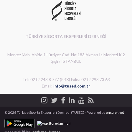
TÜRKİYE SİGORTA EKSPERLERİ DERNEĞİ
Merkez Mah. Abide-i Hürriyet Cad. No:183 Akman Is Merkezi K.2
Şişli / ISTANBUL
Tel: 0212 243 8 777 (PBX) Faks: 0212 293 73 63
Email:
info@tused.com.tr
© 2026 Türkiye Sigorta Eksperleri Derneği (TÜSED) - Powered by
onculer.net
Made with
by
Graphene Themes
.