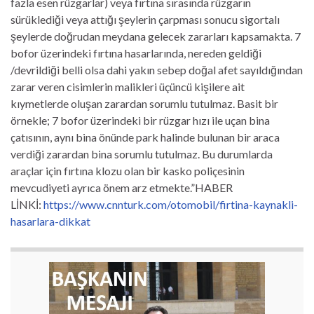
fazla esen rüzgarlar) veya fırtına sırasında rüzgarın
sürüklediği veya attığı şeylerin çarpması sonucu sigortalı
şeylerde doğrudan meydana gelecek zararları kapsamakta. 7
bofor üzerindeki fırtına hasarlarında, nereden geldiği
/devrildiği belli olsa dahi yakın sebep doğal afet sayıldığından
zarar veren cisimlerin malikleri üçüncü kişilere ait
kıymetlerde oluşan zarardan sorumlu tutulmaz. Basit bir
örnekle; 7 bofor üzerindeki bir rüzgar hızı ile uçan bina
çatısının, aynı bina önünde park halinde bulunan bir araca
verdiği zarardan bina sorumlu tutulmaz. Bu durumlarda
araçlar için fırtına klozu olan bir kasko poliçesinin
mevcudiyeti ayrıca önem arz etmekte.”HABER
LİNKİ:
https://www.cnnturk.com/otomobil/firtina-kaynakli-
hasarlara-dikkat