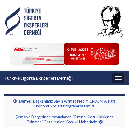
Türkiye Sigorta Eksperleri Derneği
Toggl
Dernek Başkanımız Sayın Ahmet Nedim ERDEM A Para
Ekonomi Notları Programına katıldı.
Şemsiye Dergisinde Yayımlanan “Fırtına Klozu Hakkında
Bilinmesi Gerekenler” Başlıklı Haberimiz