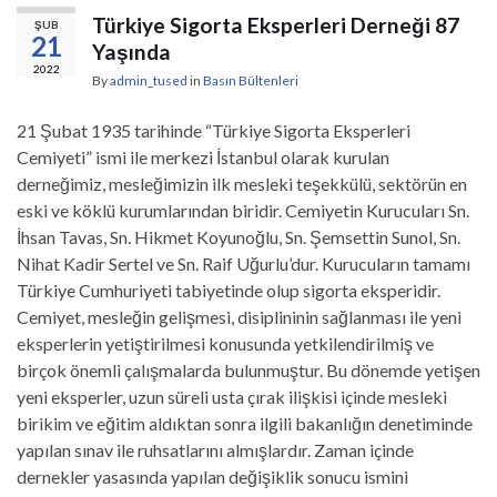
Türkiye Sigorta Eksperleri Derneği 87
ŞUB
21
Yaşında
2022
By
admin_tused
in
Basın Bültenleri
21 Şubat 1935 tarihinde “Türkiye Sigorta Eksperleri
Cemiyeti” ismi ile merkezi İstanbul olarak kurulan
derneğimiz, mesleğimizin ilk mesleki teşekkülü, sektörün en
eski ve köklü kurumlarından biridir. Cemiyetin Kurucuları Sn.
İhsan Tavas, Sn. Hikmet Koyunoğlu, Sn. Şemsettin Sunol, Sn.
Nihat Kadir Sertel ve Sn. Raif Uğurlu’dur. Kurucuların tamamı
Türkiye Cumhuriyeti tabiyetinde olup sigorta eksperidir.
Cemiyet, mesleğin gelişmesi, disiplininin sağlanması ile yeni
eksperlerin yetiştirilmesi konusunda yetkilendirilmiş ve
birçok önemli çalışmalarda bulunmuştur. Bu dönemde yetişen
yeni eksperler, uzun süreli usta çırak ilişkisi içinde mesleki
birikim ve eğitim aldıktan sonra ilgili bakanlığın denetiminde
yapılan sınav ile ruhsatlarını almışlardır. Zaman içinde
dernekler yasasında yapılan değişiklik sonucu ismini