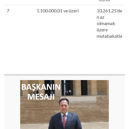
7
1.100.000,01 ve üzeri
33.261,25’de
n az
olmamak
üzere
mutabakatla