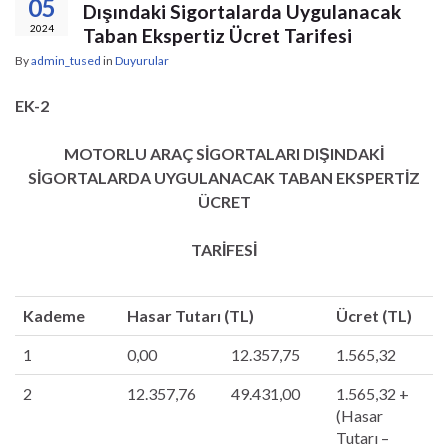
05
Dışındaki Sigortalarda Uygulanacak
2024
Taban Ekspertiz Ücret Tarifesi
By
admin_tused
in
Duyurular
EK-2
MOTORLU ARAÇ SİGORTALARI DIŞINDAKİ
SİGORTALARDA UYGULANACAK TABAN EKSPERTİZ
ÜCRET
TARİFESİ
Kademe
Hasar Tutarı (TL)
Ücret (TL)
1
0,00
12.357,75
1.565,32
2
12.357,76
49.431,00
1.565,32 +
(Hasar
Tutarı –