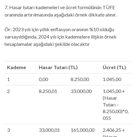
7. Hasar tutarı kademeleri ve ücret formülünün TÜFE
oranında artırılmasında aşağıdaki örnek dikkate alınır.
Ör: 2023 yılı için yıllık enflasyon oranının %10 olduğu
varsayıldığında, 2024 yılı için kademelere ilişkin örnek
hesaplamalar aşağıdaki şekilde olacaktır
Kademe
Hasar Tutarı (TL)
Ücret (TL)
1
0,00
8.250,00
1.045,00
2
8.250,01
33.000,00
1.045,00 +
(Hasar
Tutarı –
8.250,00)*0,
055
3
33.000,01
165.000,00
2.406,25 +
(Hasar