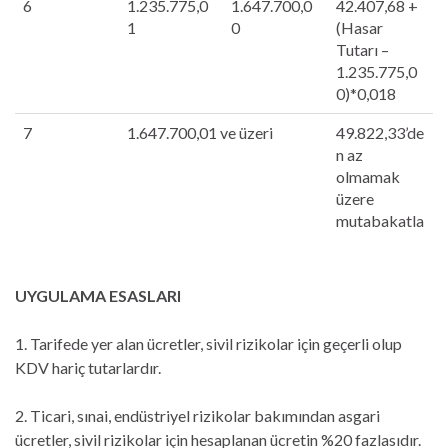
6
1.235.775,0
1.647.700,0
42.407,68 +
1
0
(Hasar
Tutarı –
1.235.775,0
0)*0,018
7
1.647.700,01 ve üzeri
49.822,33’de
n az
olmamak
üzere
mutabakatla
UYGULAMA ESASLARI
1. Tarifede yer alan ücretler, sivil rizikolar için geçerli olup
KDV hariç tutarlardır.
2. Ticari, sınai, endüstriyel rizikolar bakımından asgari
ücretler, sivil rizikolar için hesaplanan ücretin %20 fazlasıdır.