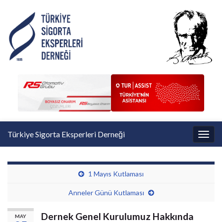
Türkiye Sigorta Eksperleri Derneği
Toggl
1 Mayıs Kutlaması
Anneler Günü Kutlaması
Dernek Genel Kurulumuz Hakkında
MAY