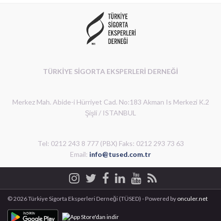
TÜRKİYE SİGORTA EKSPERLERİ DERNEĞİ
Merkez Mah. Abide-i Hürriyet Cad. No:183 Akman Is Merkezi K.2
Şişli / ISTANBUL
Tel: 0212 243 8 777 (PBX) Faks: 0212 293 73 63
Email:
info@tused.com.tr
© 2026 Türkiye Sigorta Eksperleri Derneği (TÜSED) - Powered by
onculer.net