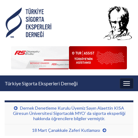
Türkiye Sigorta Eksperleri Derneği
Toggl
Dernek Denetleme Kurulu Üyemiz Sayın Alaettin KISA
Giresun Üniversitesi Sigortacılık MYO’ da sigorta eksperliği
hakkında öğrencilere bilgiler vermiştir.
18 Mart Çanakkale Zaferi Kutlaması