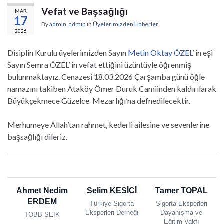
Vefat ve Başsağlığı
MAR
17
By
admin_admin
in
Üyelerimizden Haberler
2026
Disiplin Kurulu üyelerimizden Sayın
Metin Oktay ÖZEL
’ in eşi
Sayın Semra ÖZEL’ in vefat ettiğini üzüntüyle öğrenmiş
bulunmaktayız. Cenazesi 18.03.2026 Çarşamba günü öğle
namazını takiben Ataköy Ömer Duruk Camiinden kaldırılarak
Büyükçekmece Güzelce Mezarlığı’na defnedilecektir.
Merhumeye Allah’tan rahmet, kederli ailesine ve sevenlerine
başsağlığı dileriz.
Ahmet Nedim
Selim KESİCİ
Tamer TOPAL
ERDEM
Türkiye Sigorta
Sigorta Eksperleri
Eksperleri Derneği
Dayanışma ve
TOBB SEİK
Eğitim Vakfı