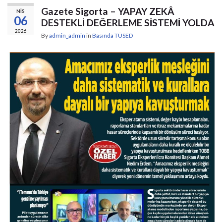
Gazete Sigorta – YAPAY ZEKÂ
NIS
06
DESTEKLİ DEĞERLEME SİSTEMİ YOLDA
2026
By
admin_admin
in
Basında TÜSED