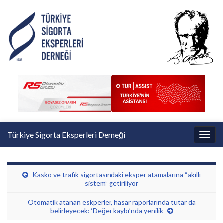
Türkiye Sigorta Eksperleri Derneği
Toggl
Kasko ve trafik sigortasındaki eksper atamalarına “akıllı
sistem” getiriliyor
Otomatik atanan eskperler, hasar raporlarında tutar da
belirleyecek: ‘Değer kaybı’nda yenilik