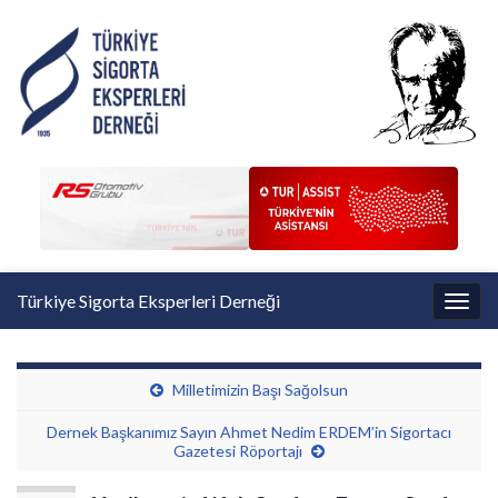
Türkiye Sigorta Eksperleri Derneği
Toggl
Milletimizin Başı Sağolsun
Dernek Başkanımız Sayın Ahmet Nedim ERDEM’in Sigortacı
Gazetesi Röportajı