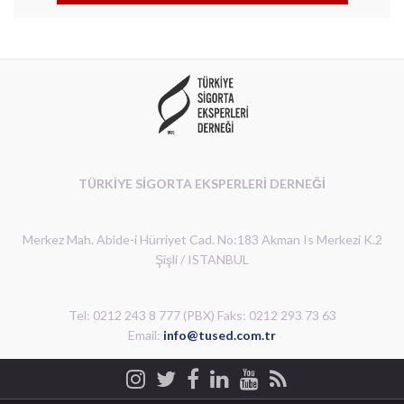
TÜRKİYE SİGORTA EKSPERLERİ DERNEĞİ
Merkez Mah. Abide-i Hürriyet Cad. No:183 Akman Is Merkezi K.2
Şişli / ISTANBUL
Tel: 0212 243 8 777 (PBX) Faks: 0212 293 73 63
Email:
info@tused.com.tr