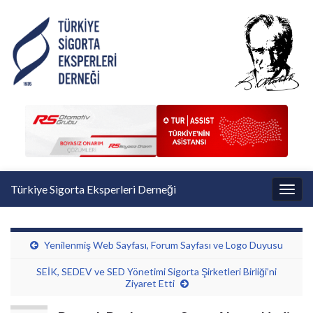
Türkiye Sigorta Eksperleri Derneği
Toggl
Yenilenmiş Web Sayfası, Forum Sayfası ve Logo Duyusu
SEİK, SEDEV ve SED Yönetimi Sigorta Şirketleri Birliği’ni
Ziyaret Etti